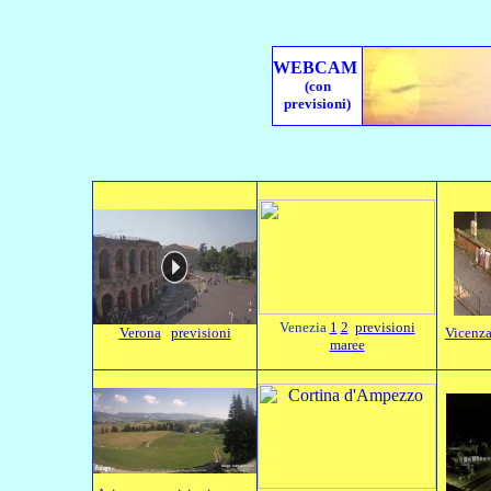
WEBCAM
(con
previsioni)
Venezia
1
2
previsioni
Verona
previsioni
Vicenz
maree