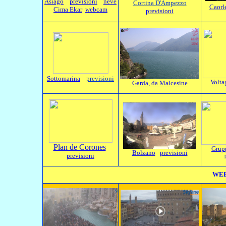
Asiago
previsioni
neve
Cortina D'Ampezzo
Caorl
Cima Ekar
webcam
previsioni
Sottomarina
previsioni
Volta
Garda, da Malcesine
Plan de Corones
Grupp
Bolzano
previsioni
previsioni
WEB