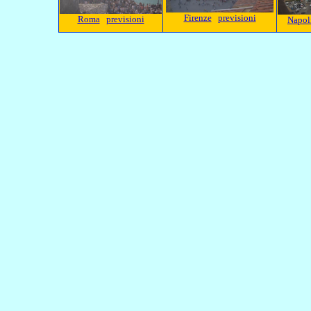
Firenze
previsioni
Roma
previsioni
Napol